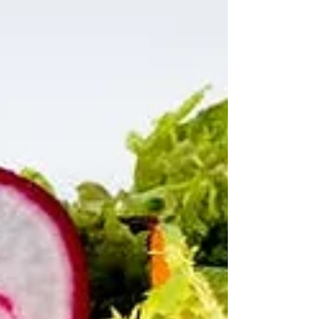
Biff med soppstuing og
sjysaus