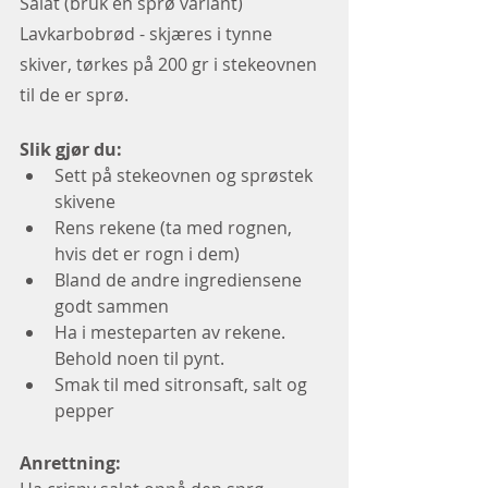
Salat (bruk en sprø variant) 
Lavkarbobrød - skjæres i tynne 
skiver, tørkes på 200 gr i stekeovnen 
til de er sprø. 
Slik gjør du:
Sett på stekeovnen og sprøstek 
skivene
Rens rekene (ta med rognen, 
hvis det er rogn i dem)
Bland de andre ingrediensene 
godt sammen 
Ha i mesteparten av rekene. 
Behold noen til pynt. 
Smak til med sitronsaft, salt og 
pepper
Anrettning: