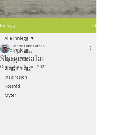
Innlegg
Alle innlegg
Mette Lund Larsen
Alle innlegg
4. jan. 2022
Skagensalat
Oppskrifter
Oppdatert:
6. jan. 2022
Blogginnlegg
Inspirasjon
Kostråd
Myter