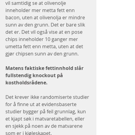
vil samtidig se at olivenolje 
inneholder mer metta fett enn 
bacon, uten at olivenolja er mindre 
sunn av den grunn. Det er bare slik 
det er. Det vil også vise at en pose 
chips inneholder 10 ganger mer 
umetta fett enn metta, uten at det 
gjør chipsen sunn av den grunn. 
Matens faktiske fettinnhold slår 
fullstendig knockout på 
kostholdsrådene. 
Det krever ikke randomiserte studier 
for å finne ut at evidensbaserte 
studier bygger på feil grunnlag, kun 
et kjapt søk i matvaretabellen, eller 
en sjekk på noen av de matvarene 
som er i kjøleskapet.