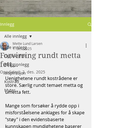
Innlegg
Alle innlegg
Mette Lund Larsen
Alle innlegg
1. des. 2025
Forvirring rundt metta
Oppskrifter
fett...
Blogginnlegg
Oppdatert:
2. des. 2025
Inspirasjon
Uenighetene rundt kostrådene er 
Kostråd
store. Særlig rundt temaet metta og 
Myter
umetta fett.  
Mange som forsøker å rydde opp i 
misforståelsene anklages for å skape 
"støy" i den evidensbaserte 
kunnskapen myndighetene baserer 