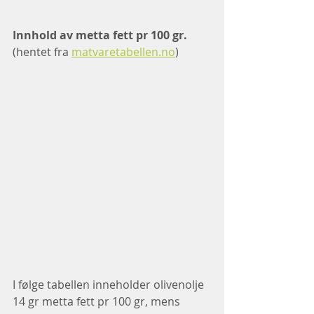
Innhold av metta fett pr 100 gr. 
(hentet fra 
matvaretabellen.no
)
I følge tabellen inneholder olivenolje 
14 gr metta fett pr 100 gr, mens 