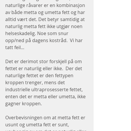
naturlige råvarer er en kombinasjon 
av både metta og umetta fett og har 
alltid vært det. Det betyr samtidig at 
naturlig metta fett ikke utgjør noen 
helseskadelig. Noe som snur 
opp/ned på dagens kostråd.  Vi har 
tatt feil... 
Det er derimot stor forskjell på om 
fettet er naturlig eller ikke.  Der det 
naturlige fettet er den fettypen 
kroppen trenger, mens det 
industrielle ultraprosesserte fettet, 
enten det er metta eller umetta, ikke 
gagner kroppen.
Overbevisningen om at metta fett er 
usunt og umetta fett er sunt, 