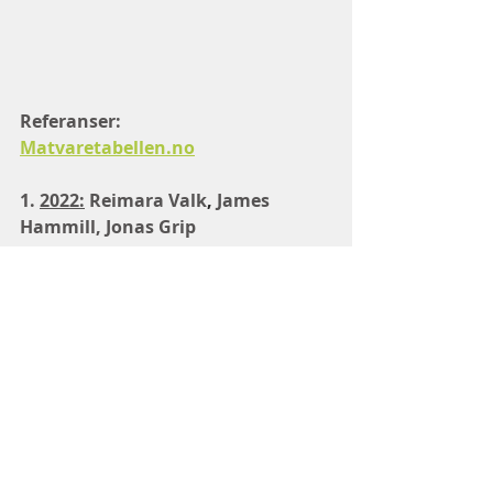
Referanser: 
Matvaretabellen.no
1. 
2022:
 Reimara Valk
,
 James 
Hammill, Jonas Grip
    European Journal of Preventive 
Cardiology
, 
Saturate fat: the villain 
and bogeyman in the development 
of cardiovascular disease
Conklution: 
The consumption of 
SFA is not significantly associated 
with CVD risk, events, or mortality. 
Based on the scientific evidence, 
there is no scientific ground to 
demonize SFA as a cause of CVD. SFA 