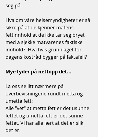
seg på. 
Hva om våre helsemyndigheter er så 
sikre på at de kjenner matens 
fettinnhold at de ikke tar seg bryet 
med å sjekke matvarenes faktiske 
innhold?  Hva hvis grunnlaget for 
dagens kostråd bygger på faktafeil?
Mye tyder på nettopp det...
La oss se litt nærmere på 
overbevisningene rundt metta og 
umetta fett: 
Alle "vet" at metta fett er det usunne 
fettet og umetta fett er det sunne 
fettet. Vi har alle lært at det er slik 
det er.  