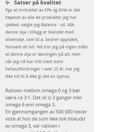
✨   Satser på kvalitet
Pga at innholdet av EPA og DHA er det 
høyeste av alle de produkter jeg har 
sjekket, valgte jeg Balance - oil. Når 
denne olja i tillegg er blandet med 
olivenolje, som bl.a. bedrer opptaket, 
forsvant all tvil. Nå tror jeg på ingen måte 
at denne olja er løsningen på alt, men 
når jeg nå har slitt med store 
helseutfordringer i over 25 år, har jeg 
ikke tid til å ikke gi det en sjanse. 
Ratioen mellom omega 6 og 3 bør 
være ca 3:1. Det vil si 3 ganger mer 
omega 6 enn omega 3. 
En gjennomgangen av 500 000 tester 
viste at hos de som ikke tok tilskudd 
av omega 3, var ratioen i 