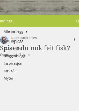
Innlegg
Alle innlegg
Mette Lund Larsen
Alle innlegg
6. juni
Spiser du nok feit fisk?
Oppskrifter
Oppdatert:
7. juni
Blogginnlegg
Inspirasjon
Kostråd
Myter