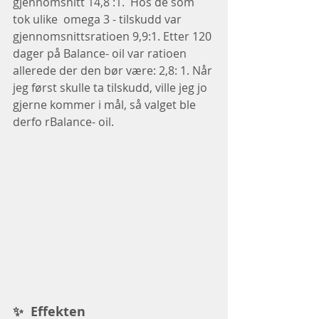
gjennomsnitt 14,8 :1.  Hos de som 
tok ulike  omega 3 - tilskudd var 
gjennomsnittsratioen 9,9:1. Etter 120 
dager på Balance- oil var ratioen 
allerede der den bør være: 2,8: 1. Når 
jeg først skulle ta tilskudd, ville jeg jo 
gjerne kommer i mål, så valget ble 
derfo rBalance- oil.
✨  Effekten