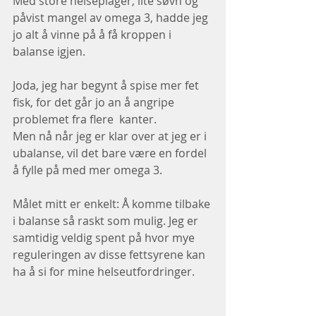
Med store helseplager, lite søvn og 
påvist mangel av omega 3, hadde jeg 
jo alt å vinne på å få kroppen i 
balanse igjen.   
Joda, jeg har begynt å spise mer fet 
fisk, for det går jo an å angripe 
problemet fra flere  kanter. 
Men nå når jeg er klar over at jeg er i 
ubalanse, vil det bare være en fordel 
å fylle på med mer omega 3.
Målet mitt er enkelt: Å komme tilbake 
i balanse så raskt som mulig. Jeg er 
samtidig veldig spent på hvor mye 
reguleringen av disse fettsyrene kan 
ha å si for mine helseutfordringer.   