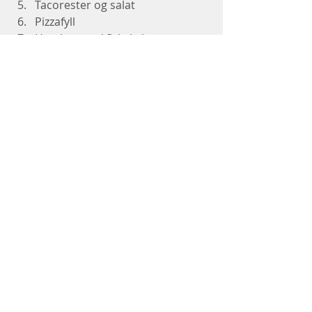
Tacorester og salat
Pizzafyll 
Hamburger / fiskekaker 
(minimum 85 % fisk)
Deles i 2 og brukes som 
pizzabunn (porsjonspizza. de 2 
delene bør forstekes før fyllet 
has på og stekes ferdig
Avokado og kalkunpålegg
Eller bare smør, hvitost og 
paprika
Velbekomme!
Tags:
Frokost
Oppskrifter