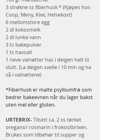
3 strøkne ss fiberhusk * (Kjøpes hos 
Coop, Meny, Kiwi, Helsekost)
6 mellomstore egg
2 dl kokosmelk
2 dl lunka vann 
3 ts bakepulver 
1 ts havsalt
1 neve valnøtter has i deigen helt til 
slutt. (La deigen svelle i 10 min og ha 
så i valnøttene)
*Fiberhusk er malte psylliumfrø som 
bedrer bakeevnen når du lager bakst 
uten mel eller gluten.
URTEBRIX-
 Tilsett ca. 2 ss tørket 
oregano/ rosmarin i frokostbrixen. 
Brukes som tilbehør til supper og 