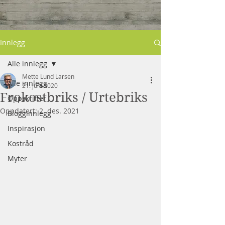
Innlegg
Alle innlegg
Mette Lund Larsen
Alle innlegg
21. juni 2020
Frokostbriks / Urtebriks
Oppskrifter
Oppdatert:
2. des. 2021
Blogginnlegg
Inspirasjon
Kostråd
Myter