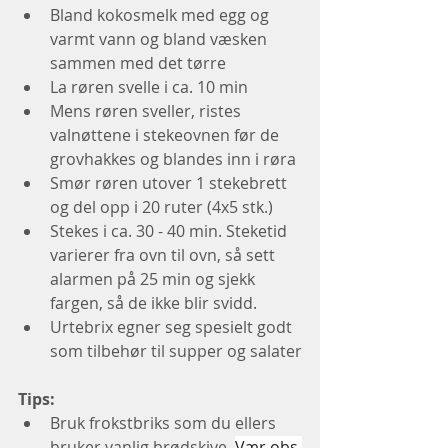
Bland kokosmelk med egg og 
varmt vann og bland væsken 
sammen med det tørre
La røren svelle i ca. 10 min
Mens røren sveller, ristes 
valnøttene i stekeovnen før de 
grovhakkes og blandes inn i røra
Smør røren utover 1 stekebrett 
og del opp i 20 ruter (4x5 stk.)
Stekes i ca. 30 - 40 min. Steketid 
varierer fra ovn til ovn, så sett 
alarmen på 25 min og sjekk 
fargen, så de ikke blir svidd. 
Urtebrix egner seg spesielt godt 
som tilbehør til supper og salater
Tips:
Bruk frokstbriks som du ellers 
bruker vanlig brødskive. 
Vær obs 