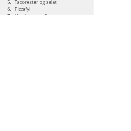
Tacorester og salat
Pizzafyll 
Hamburger / fiskekaker 
(minimum 85 % fisk)
Deles i 2 og brukes som 
pizzabunn (porsjonspizza. de 2 
delene bør forstekes før fyllet 
has på og stekes ferdig
Avokado og kalkunpålegg
Eller bare smør, hvitost og 
paprika
Velbekomme!
Tags:
Frokost
Oppskrifter