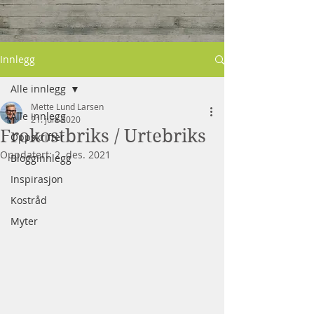
Innlegg
Alle innlegg
Mette Lund Larsen
Alle innlegg
21. juni 2020
Frokostbriks / Urtebriks
Oppskrifter
Oppdatert:
2. des. 2021
Blogginnlegg
Inspirasjon
Kostråd
Myter