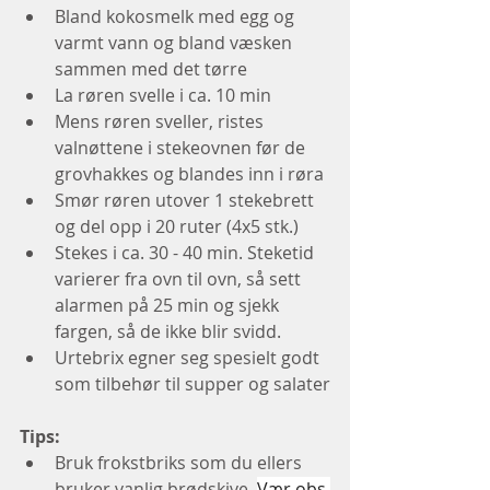
Bland kokosmelk med egg og 
varmt vann og bland væsken 
sammen med det tørre
La røren svelle i ca. 10 min
Mens røren sveller, ristes 
valnøttene i stekeovnen før de 
grovhakkes og blandes inn i røra
Smør røren utover 1 stekebrett 
og del opp i 20 ruter (4x5 stk.)
Stekes i ca. 30 - 40 min. Steketid 
varierer fra ovn til ovn, så sett 
alarmen på 25 min og sjekk 
fargen, så de ikke blir svidd. 
Urtebrix egner seg spesielt godt 
som tilbehør til supper og salater
Tips:
Bruk frokstbriks som du ellers 
bruker vanlig brødskive. 
Vær obs 