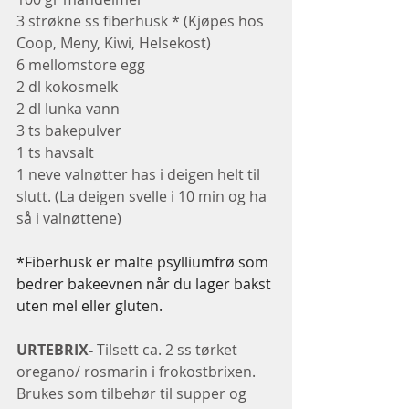
3 strøkne ss fiberhusk * (Kjøpes hos 
Coop, Meny, Kiwi, Helsekost)
6 mellomstore egg
2 dl kokosmelk
2 dl lunka vann 
3 ts bakepulver 
1 ts havsalt
1 neve valnøtter has i deigen helt til 
slutt. (La deigen svelle i 10 min og ha 
så i valnøttene)
*Fiberhusk er malte psylliumfrø som 
bedrer bakeevnen når du lager bakst 
uten mel eller gluten.
URTEBRIX-
 Tilsett ca. 2 ss tørket 
oregano/ rosmarin i frokostbrixen. 
Brukes som tilbehør til supper og 