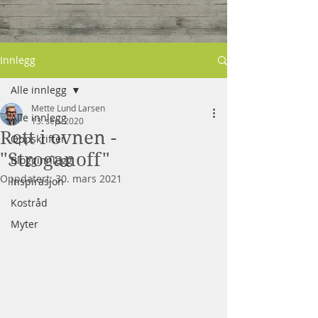
Innlegg
Alle innlegg
Mette Lund Larsen
Alle innlegg
13. sep. 2020
Rett i ovnen -
Oppskrifter
"Stroganoff"
Blogginnlegg
Oppdatert:
30. mars 2021
Inspirasjon
Kostråd
Myter