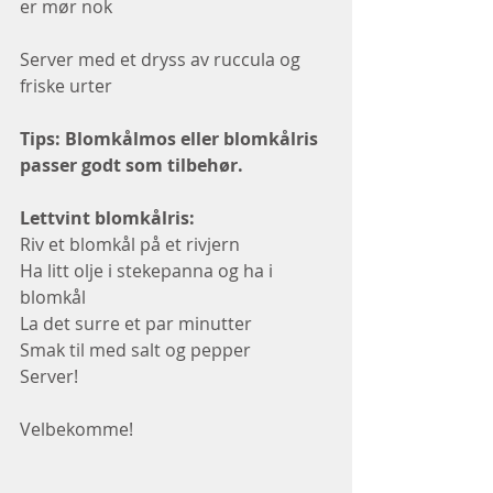
er mør nok 
Server med et dryss av ruccula og 
friske urter  
Tips: Blomkålmos eller blomkålris 
passer godt som tilbehør. 
Lettvint blomkålris: 
Riv et blomkål på et rivjern
Ha litt olje i stekepanna og ha i 
blomkål
La det surre et par minutter
Smak til med salt og pepper
Server!
Velbekomme!