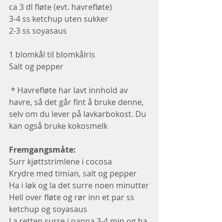
ca 3 dl fløte (evt. havrefløte)
3-4 ss ketchup uten sukker
2-3 ss soyasaus 
1 blomkål til blomkålris
Salt og pepper
 * Havrefløte har lavt innhold av 
havre, så det går fint å bruke denne, 
selv om du lever på lavkarbokost. Du 
kan også bruke kokosmelk 
Fremgangsmåte: 
Surr kjøttstrimlene i cocosa 
Krydre med timian, salt og pepper
Ha i løk og la det surre noen minutter
Hell over fløte og rør inn et par ss 
ketchup og soyasaus
La retten surre i panna 3-4 min og ha 