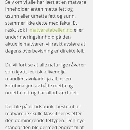
Selv om vi alle har lært at en matvare 
inneholder enten metta fett og 
usunn eller umetta fett og sunn, 
stemmer ikke dette med fakta. Et 
raskt søk i  
matvaretabellen.no
 eller 
under næringsinnhold på den 
aktuelle matvaren vil raskt avsløre at 
dagens overbevisning er direkte feil. 
Du vil fort se at alle naturlige råvarer 
som kjøtt, fet fisk, olivenolje, 
mandler, avokado, ja alt, er en 
kombinasjon av både metta og 
umetta fett og har alltid vært det. 
Det ble på et tidspunkt bestemt at 
matvarene skulle klassifiseres etter 
den dominerende fettypen. Den nye 
standarden ble dermed endret til at 