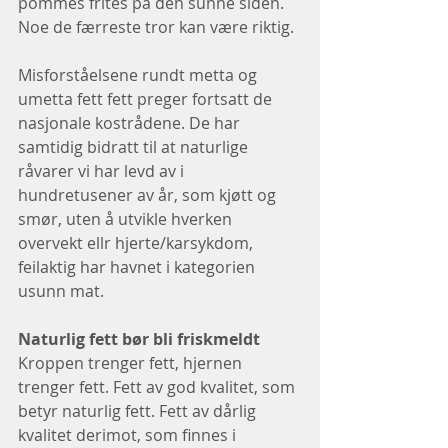
pommes frites på den sunne siden. 
Noe de færreste tror kan være riktig. 
Misforståelsene rundt metta og 
umetta fett fett preger fortsatt de 
nasjonale kostrådene. De har 
samtidig bidratt til at naturlige 
råvarer vi har levd av i 
hundretusener av år, som kjøtt og 
smør, uten å utvikle hverken 
overvekt ellr hjerte/karsykdom, 
feilaktig har havnet i kategorien 
usunn mat.
Naturlig fett bør bli friskmeldt
Kroppen trenger fett, hjernen 
trenger fett. Fett av god kvalitet, som 
betyr naturlig fett. Fett av dårlig 
kvalitet derimot, som finnes i 