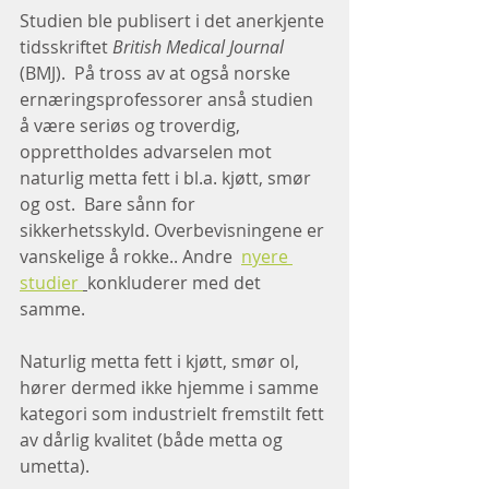
Studien 
ble publisert i det anerkjente 
tidsskriftet 
British Medical Journal
(BMJ).  På tross av at også norske 
ernæringsprofessorer anså studien 
å være seriøs og troverdig, 
opprettholdes advarselen mot 
naturlig metta fett i bl.a. kjøtt, smør 
og ost.  Bare sånn for 
sikkerhetsskyld. Overbevisningene er 
vanskelige å rokke.. Andre  
nyere 
studier 
konkluderer med det 
samme. 
Naturlig metta fett i kjøtt, smør ol, 
hører dermed ikke hjemme i samme 
kategori som industrielt fremstilt fett 
av dårlig kvalitet (både metta og 
umetta). 