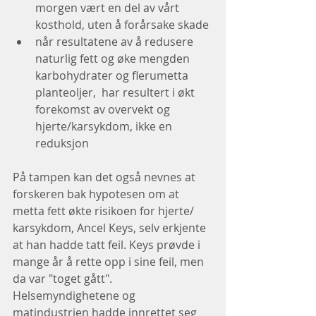
morgen vært en del av vårt 
kosthold, uten å forårsake skade 
når resultatene av å redusere 
naturlig fett og øke mengden 
karbohydrater og flerumetta 
planteoljer,  har resultert i økt 
forekomst av overvekt og 
hjerte/karsykdom, ikke en 
reduksjon 
På tampen kan det også nevnes at 
forskeren bak hypotesen om at 
metta fett økte risikoen for hjerte/ 
karsykdom, Ancel Keys, selv erkjente 
at han hadde tatt feil. Keys prøvde i 
mange år å rette opp i sine feil, men 
da var "toget gått". 
Helsemyndighetene og 
matindustrien hadde innrettet seg 