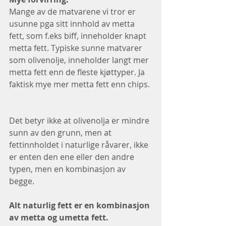
Mange av de matvarene vi tror er 
usunne pga sitt innhold av metta 
fett, som f.eks biff, inneholder knapt 
metta fett. Typiske sunne matvarer 
som olivenolje, inneholder langt mer 
metta fett enn de fleste kjøttyper. Ja 
faktisk mye mer metta fett enn chips. 
Det betyr ikke at olivenolja er mindre 
sunn av den grunn, men at 
fettinnholdet i naturlige råvarer, ikke 
er enten den ene eller den andre 
typen, men en kombinasjon av 
begge. 
Alt naturlig fett er en kombinasjon 
av metta og umetta fett. 