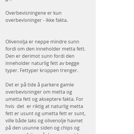
Overbevisningene er kun 
overbevisninger - ikke fakta. 
Olivenolja er neppe mindre sunn 
fordi om den inneholder metta fett. 
Den er derimot sunn fordi den 
inneholder naturlig fett av begge 
typer. Fettyper kroppen trenger.  
Det er på tide å parkere gamle 
overbevisninger om metta og 
umetta fett og akseptere fakta. For 
hvis  det  er riktig at naturlig metta 
fett er usunt og umetta fett er sunt, 
ville både laks og olivenolje havnet 
på den usunne siden og chips og 