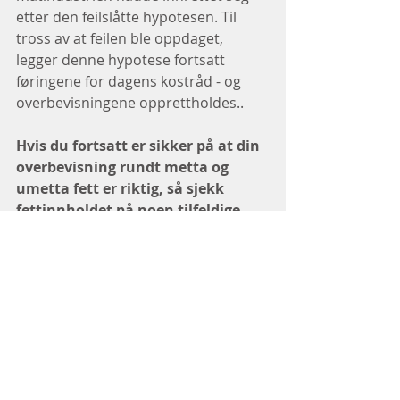
etter den feilslåtte hypotesen. Til 
tross av at feilen ble oppdaget, 
legger denne hypotese fortsatt 
føringene for dagens kostråd - og 
overbevisningene opprettholdes.. 
Hvis du fortsatt er sikker på at din 
overbevisning rundt metta og 
umetta fett er riktig, så sjekk 
fettinnholdet på noen tilfeldige 
matvarer du har i kjøleskapet, 
eller i 
matvaretabellen.no
.
Det tar bare et par minutter å 
sjekke. 