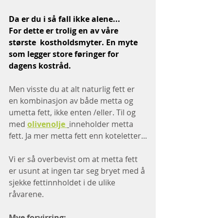
Da er du i så fall ikke alene... 
For dette er trolig en av våre 
største  kostholdsmyter. En myte 
som legger store føringer for 
dagens kostråd. 
Men visste du at alt naturlig fett er 
en kombinasjon av både metta og 
umetta fett, ikke enten /eller. Til og 
med 
olivenolje 
inneholder metta 
fett. Ja mer metta fett enn koteletter...
Vi er så overbevist om at metta fett 
er usunt at ingen tar seg bryet med å 
sjekke fettinnholdet i de ulike 
råvarene.
Mye forvirring: