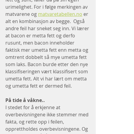
urimelighet. For i følge merkingen av 
matvarene og 
matvaretabellen.no
 er 
alt en kombinasjon av begge.  Også 
andre feil har sneket seg inn. Vi lærer 
at bacon er metta fett og derfo 
rusunt, men bacon inneholder 
faktisk mer umetta fett enn metta og 
omtrent dobbelt så mye umetta fett 
som laks. Bacon burde etter den nye 
klassifiseringen vært klassifisert som 
umetta fett. Alt vi har lært om metta 
og umetta fett er dermed feil. 
På tide å våkne.. 
I stedet for å erkjenne at 
overbevisningene ikke stemmer med 
fakta, og rette opp i feilen, 
opprettholdes overbevisningene. Og 