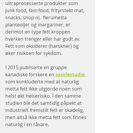
ultraprosesserte produkter som 
junk food, fast food, frityrstekt mat, 
snacks, snop ol,  flerumetta 
planteoljer og margariner, er 
derimot en type fett kroppen 
hverken trenger eller har godt av. 
Fett som oksiderer (harskner) og 
øker risikoen for sykdom.  
I 2015 publiserte en gruppe 
kanadiske forskere en 
samlestudie,
som konkluderte med at naturlig 
metta fett ikke utgjorde noen som 
helst økt helserisiko. I den samme 
studien ble det samtidig påpekt at 
industrielt fremstilt fett er skadelig, 
men altså ikke metta fett som finnes 
naturlig i en råvare. 