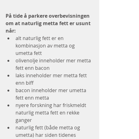
På tide å parkere overbevisningen 
om at naturlig metta fett er usunt 
når: 
alt naturlig fett er en 
kombinasjon av metta og 
umetta fett
olivenolje inneholder mer metta 
fett enn bacon
laks inneholder mer metta fett 
enn biff
bacon inneholder mer umetta 
fett enn metta 
nyere forskning har friskmeldt 
naturlig metta fett en rekke 
ganger
naturlig fett (både metta og 
umetta) har siden tidenes 