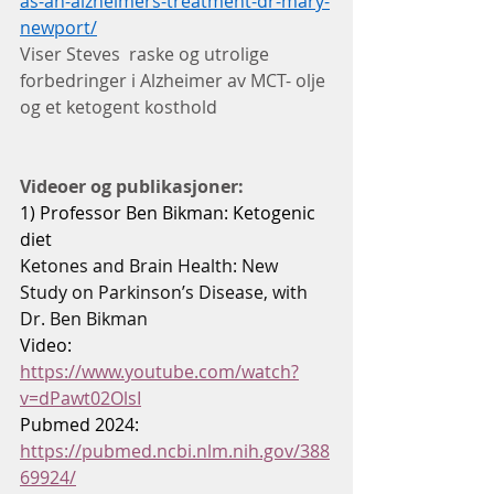
as-an-alzheimers-treatment-dr-mary-
newport/
Viser Steves  raske og utrolige 
forbedringer i Alzheimer av MCT- olje 
og et ketogent kosthold
Videoer og publikasjoner: 
1) Professor Ben Bikman: Ketogenic 
diet
Ketones and Brain Health: New 
Study on Parkinson’s Disease, with 
Dr. Ben Bikman
Video: 
https://www.youtube.com/watch?
v=dPawt02OlsI
Pubmed 2024: 
https://pubmed.ncbi.nlm.nih.gov/388
69924/