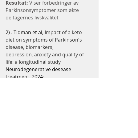
Resultat
:
 Viser forbedringer av 
Parkinsonsymptomer som økte 
deltagernes livskvalitet
2) . Tidman et al, 
Impact of a keto 
diet on symptoms of Parkinson's 
disease, biomarkers,
depression, anxiety and quality of 
life: a longitudinal study
Neurodegenerative desease 
treatment, 2024:
Resultat:
Deltakerne rapporterte 
forbedring av kognisjon, humør, 
motoriske og ikke-motoriske 
symptomer, og redusert smerte og 
angst. Forbedringer som økte deres 
livskvalitet.
https://www.tandfonline.com/doi/full/
10.1080/17582024.2024.2352394