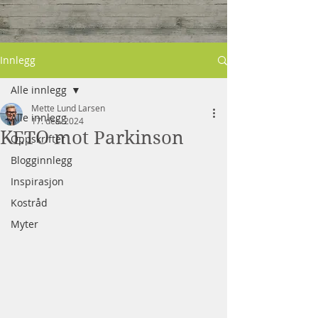
Innlegg
Alle innlegg
Mette Lund Larsen
Alle innlegg
17. des. 2024
KETO mot Parkinson
Oppskrifter
Blogginnlegg
Inspirasjon
Kostråd
Myter