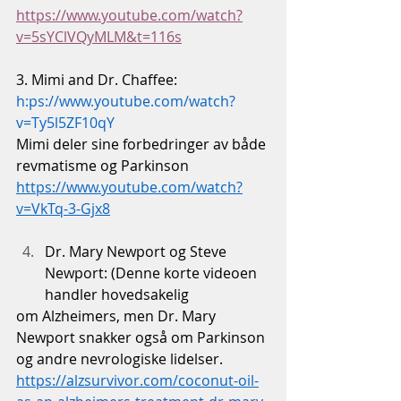
https://www.youtube.com/watch?
v=5sYClVQyMLM&t=116s
3. Mimi and Dr. Chaffee: 
h:ps://
www.youtube.com/watch?
v=Ty5l5ZF10qY
Mimi deler sine forbedringer av både 
revmatisme og Parkinson
https://www.youtube.com/watch?
v=VkTq-3-Gjx8
Dr
. Mary Newport og Steve 
Newport: (Denne korte videoen 
handler hovedsakelig
om Alzheimers, men Dr. Mary 
Newport snakker også om Parkinson 
og andre nevrologiske lidelser. 
https://alzsurvivor.com/coconut-oil-