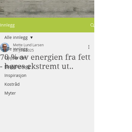
Innlegg
Alle innlegg
Mette Lund Larsen
Alle innlegg
20. juni 2025
70 % av energien fra fett
Oppskrifter
- høres ekstremt ut..
Blogginnlegg
Inspirasjon
Kostråd
Myter