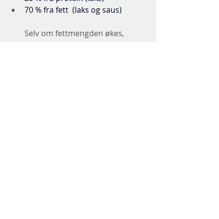
70 % fra fett  (laks og saus)
Selv om fettmengden økes, 
ligger den største endringen i at 
potetene forsvant. 
Eksempler på lavkarbomat:
Frøknekkebrød med kylling, aioli 
og grønnsaker
Biff med grønnsaker og saus
Fiskesuppe med kokosmelk
Energien i disse måltidene er i hovedsak 