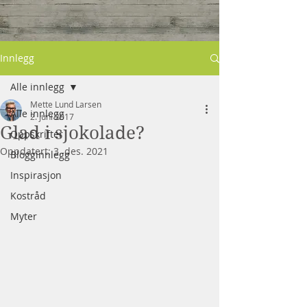
Innlegg
Alle innlegg
Mette Lund Larsen
Alle innlegg
2. juni 2017
Glad i sjokolade?
Oppskrifter
Oppdatert:
3. des. 2021
Blogginnlegg
Inspirasjon
Kostråd
Myter