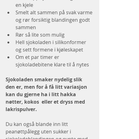
en kjele 
Smelt alt sammen på svak varme 
og rør forsiktig blandingen godt 
sammen
Rør så lite som mulig 
Hell sjokoladen i silikonformer 
og sett formene i kjøleskapet
Om et par timer er 
sjokoladebitene klare til å nytes 
Sjokoladen smaker nydelig slik 
den er, men for å få litt variasjon 
kan du gjerne ha i litt hakka 
nøtter, kokos  eller et dryss med 
lakrispulver. 
Du kan også blande inn litt 
peanøttpålegg uten sukker i 
sjokoladeblandingen og pynte med 