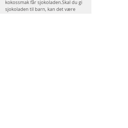
kokossmak får sjokoladen.Skal du gi 
sjokoladen til barn, kan det være 
greit å ha i litt fløte, så får den en 
mildere smak. 
Lykke til 😊
Mette
Blogginnlegg
Siste innlegg
Se alle