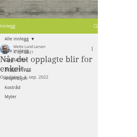
Innlegg
Alle innlegg
Mette Lund Larsen
Alle innlegg
4. apr. 2021
Når det opplagte blir for
Oppskrifter
enkelt...
Blogginnlegg
Oppdatert:
4. sep. 2022
Inspirasjon
Kostråd
Myter