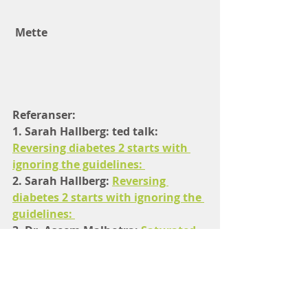
 Mette 
Referanser:
1. Sarah Hallberg: ted talk: 
Reversing diabetes 2 starts with 
ignoring the guidelines: 
2. Sarah Hallberg: 
Reversing 
diabetes 2 starts with ignoring the 
guidelines: 
3. Dr. Aseem Malhotra: 
Saturated 
fat does not clog the arteries: 
4. Dr. Aseem Malhotra: 
Saturated 
fat is not the major issue: 
5. Jan Helge Halleraker;
Kost, helse 