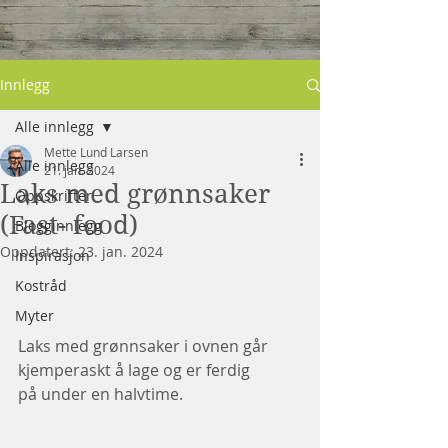
Innlegg
Alle innlegg
Mette Lund Larsen
Alle innlegg
21. jan. 2024
Laks med grønnsaker
Oppskrifter
(Fast- food)
Blogginnlegg
Oppdatert:
23. jan. 2024
Inspirasjon
Kostråd
Myter
Laks med grønnsaker i ovnen går 
kjemperaskt å lage og er ferdig
på under en halvtime.  